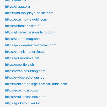
https://aac2019.com
https://fiaaa.org
https://million-plays-online.com
https://casino-na-rubli.com
https://bitcoincasino.fi
https://kitefestpasirgudang.com
https://farridemag.com
https://esp-equestre-trieves.com
https://tennismanerbio.com
https://orkanrumia.net
https://sportiplex.fr
https://wahinesurfing.com
https://wbbpredictions.com
https://online-college-football-odds.com
https://casinoargo.su
https://vulkankasinos.com
https://pokerbunker.by