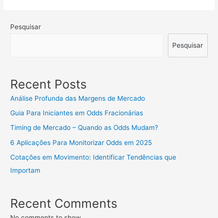
Pesquisar
Pesquisar
Recent Posts
Análise Profunda das Margens de Mercado
Guia Para Iniciantes em Odds Fracionárias
Timing de Mercado – Quando as Odds Mudam?
6 Aplicações Para Monitorizar Odds em 2025
Cotações em Movimento: Identificar Tendências que
Importam
Recent Comments
No comments to show.