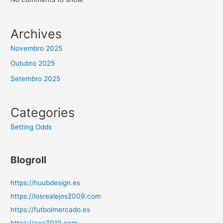
Archives
Novembro 2025
Outubro 2025
Setembro 2025
Categories
Betting Odds
Blogroll
https://huubdesign.es
https://losrealejos2009.com
https://futbolmercado.es