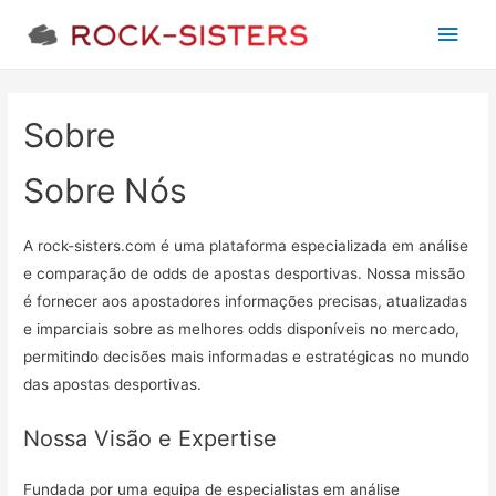
Main
Men
Sobre
Sobre Nós
A rock-sisters.com é uma plataforma especializada em análise
e comparação de odds de apostas desportivas. Nossa missão
é fornecer aos apostadores informações precisas, atualizadas
e imparciais sobre as melhores odds disponíveis no mercado,
permitindo decisões mais informadas e estratégicas no mundo
das apostas desportivas.
Nossa Visão e Expertise
Fundada por uma equipa de especialistas em análise