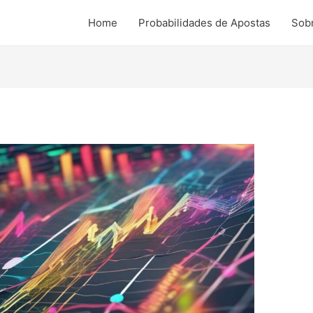
Home
Probabilidades de Apostas
Sob