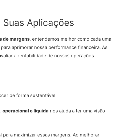
 Suas Aplicações
os de margens
, entendemos melhor como cada uma
a para aprimorar nossa performance financeira. As
valiar a rentabilidade de nossas operações.
scer de forma sustentável
 operacional e líquida
nos ajuda a ter uma visão
l para maximizar essas margens. Ao melhorar