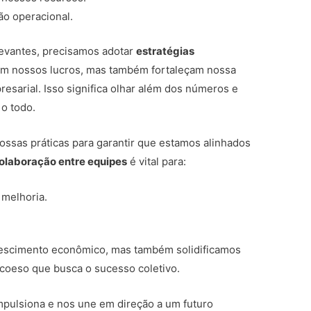
ão operacional.
evantes, precisamos adotar
estratégias
 nossos lucros, mas também fortaleçam nossa
arial. Isso significa olhar além dos números e
o todo.
ossas práticas para garantir que estamos alinhados
olaboração entre equipes
é vital para:
 melhoria.
.
escimento econômico, mas também solidificamos
coeso que busca o sucesso coletivo.
pulsiona e nos une em direção a um futuro