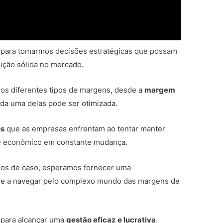
l para tomarmos decisões estratégicas que possam
sição sólida no mercado.
 os diferentes tipos de margens, desde a
margem
ada uma delas pode ser otimizada.
os
que as empresas enfrentam ao tentar manter
e econômico em constante mudança.
dos de caso, esperamos fornecer uma
e a navegar pelo complexo mundo das margens de
 para alcançar uma
gestão eficaz e lucrativa
.