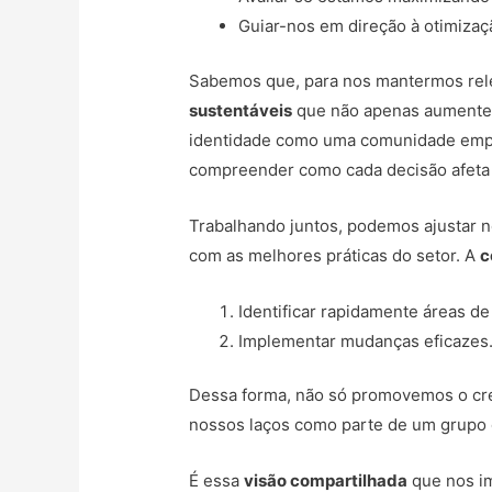
Guiar-nos em direção à otimizaç
Sabemos que, para nos mantermos rel
sustentáveis
que não apenas aumentem
identidade como uma comunidade empres
compreender como cada decisão afeta 
Trabalhando juntos, podemos ajustar n
com as melhores práticas do setor. A
c
Identificar rapidamente áreas de
Implementar mudanças eficazes
Dessa forma, não só promovemos o cr
nossos laços como parte de um grupo 
É essa
visão compartilhada
que nos im