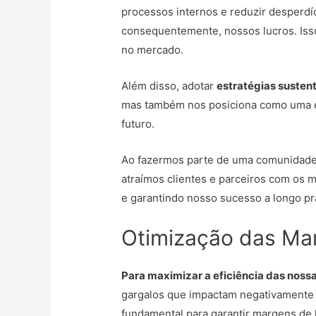
processos internos e reduzir desperdí
consequentemente, nossos lucros. Isso 
no mercado.
Além disso, adotar
estratégias susten
mas também nos posiciona como uma 
futuro.
Ao fazermos parte de uma comunidade q
atraímos clientes e parceiros com os 
e garantindo nosso sucesso a longo pr
Otimização das Ma
Para maximizar a eficiência das noss
gargalos que impactam negativamente 
fundamental para garantir margens de 