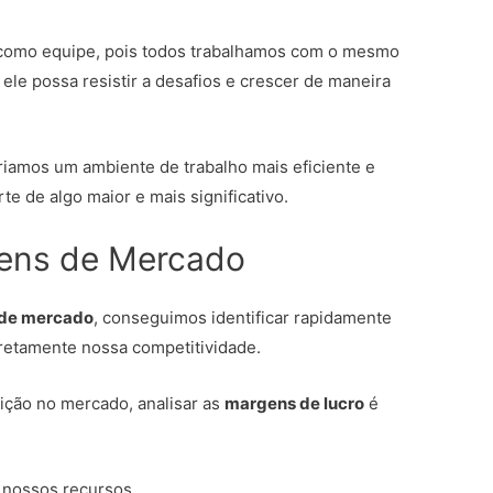
como equipe, pois todos trabalhamos com o mesmo
 ele possa resistir a desafios e crescer de maneira
riamos um ambiente de trabalho mais eficiente e
te de algo maior e mais significativo.
ens de Mercado
 de mercado
, conseguimos identificar rapidamente
retamente nossa competitividade.
sição no mercado, analisar as
margens de lucro
é
 nossos recursos.