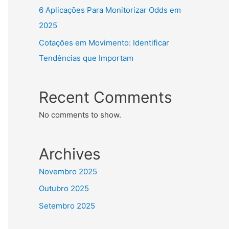
6 Aplicações Para Monitorizar Odds em
2025
Cotações em Movimento: Identificar
Tendências que Importam
Recent Comments
No comments to show.
Archives
Novembro 2025
Outubro 2025
Setembro 2025