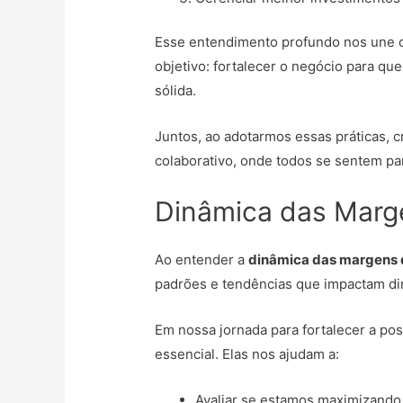
Esse entendimento profundo nos une 
objetivo: fortalecer o negócio para que
sólida.
Juntos, ao adotarmos essas práticas, c
colaborativo, onde todos se sentem par
Dinâmica das Marg
Ao entender a
dinâmica das margens
padrões e tendências que impactam di
Em nossa jornada para fortalecer a po
essencial. Elas nos ajudam a:
Avaliar se estamos maximizando