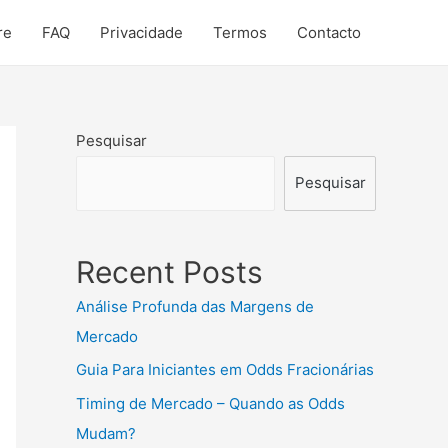
re
FAQ
Privacidade
Termos
Contacto
Pesquisar
Pesquisar
Recent Posts
Análise Profunda das Margens de
Mercado
Guia Para Iniciantes em Odds Fracionárias
Timing de Mercado – Quando as Odds
Mudam?