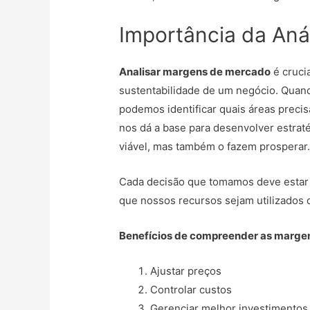
Importância da Aná
Analisar margens de mercado
é cruci
sustentabilidade de um negócio. Quan
podemos identificar quais áreas preci
nos dá a base para desenvolver estrat
viável, mas também o fazem prosperar
Cada decisão que tomamos deve estar 
que nossos recursos sejam utilizados 
Benefícios de compreender as margen
Ajustar preços
Controlar custos
Gerenciar melhor investimentos