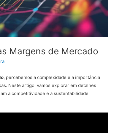
das Margens de Mercado
ira
do
, percebemos a complexidade e a importância
as. Neste artigo, vamos explorar em detalhes
m a competitividade e a sustentabilidade