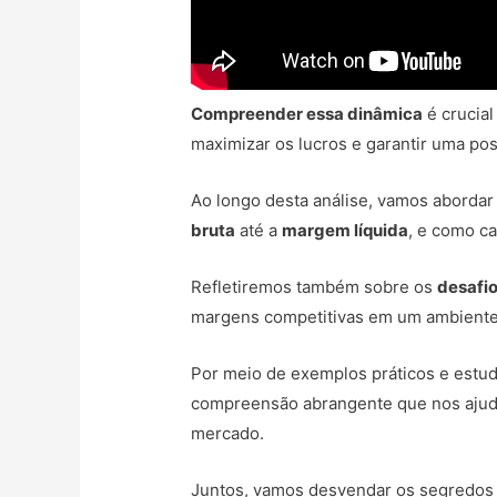
Compreender essa dinâmica
é crucia
maximizar os lucros e garantir uma po
Ao longo desta análise, vamos abordar
bruta
até a
margem líquida
, e como c
Refletiremos também sobre os
desafi
margens competitivas em um ambient
Por meio de exemplos práticos e estu
compreensão abrangente que nos ajud
mercado.
Juntos, vamos desvendar os segredos