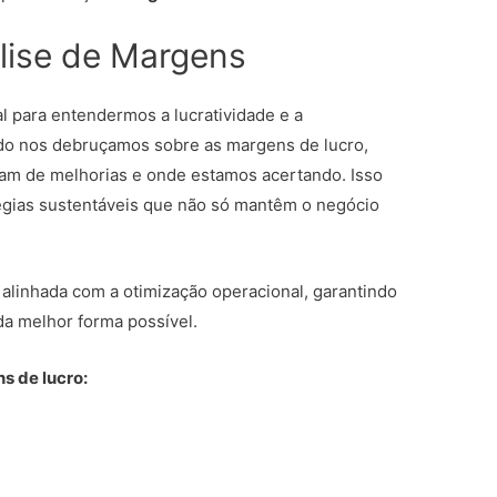
lise de Margens
al para entendermos a lucratividade e a
do nos debruçamos sobre as margens de lucro,
sam de melhorias e onde estamos acertando. Isso
égias sustentáveis que não só mantêm o negócio
.
alinhada com a otimização operacional, garantindo
da melhor forma possível.
s de lucro: