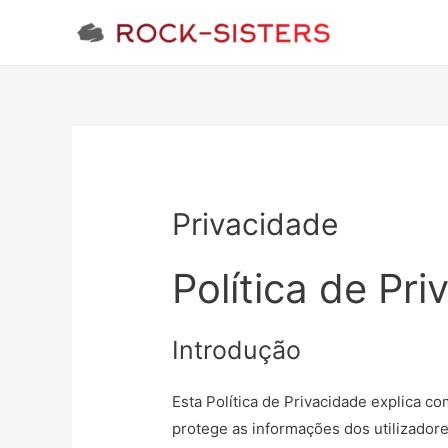
Privacidade
Política de Pr
Introdução
Esta Política de Privacidade explica co
protege as informações dos utilizador