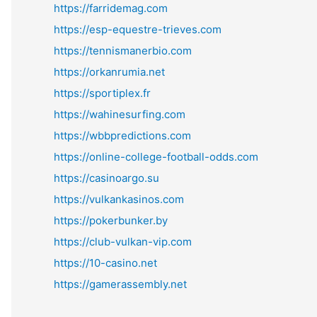
https://farridemag.com
https://esp-equestre-trieves.com
https://tennismanerbio.com
https://orkanrumia.net
https://sportiplex.fr
https://wahinesurfing.com
https://wbbpredictions.com
https://online-college-football-odds.com
https://casinoargo.su
https://vulkankasinos.com
https://pokerbunker.by
https://club-vulkan-vip.com
https://10-casino.net
https://gamerassembly.net