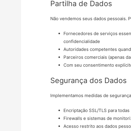
Partilha de Dados
Não vendemos seus dados pessoais. P
Fornecedores de serviços essenc
confidencialidade
Autoridades competentes quando
Parceiros comerciais (apenas d
Com seu consentimento explícito
Segurança dos Dados
Implementamos medidas de segurança 
Encriptação SSL/TLS para todas
Firewalls e sistemas de monitor
Acesso restrito aos dados pesso