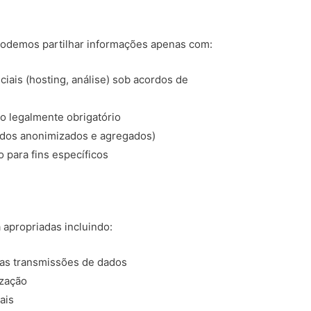
odemos partilhar informações apenas com:
iais (hosting, análise) sob acordos de
 legalmente obrigatório
ados anonimizados e agregados)
 para fins específicos
apropriadas incluindo:
 as transmissões de dados
ização
ais