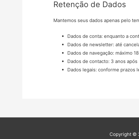
Retenção de Dados
Mantemos seus dados apenas pelo tem
Dados de conta: enquanto a conta
Dados de newsletter: até cance
Dados de navegação: máximo 1
Dados de contacto: 3 anos após 
Dados legais: conforme prazos le
Copyright ©