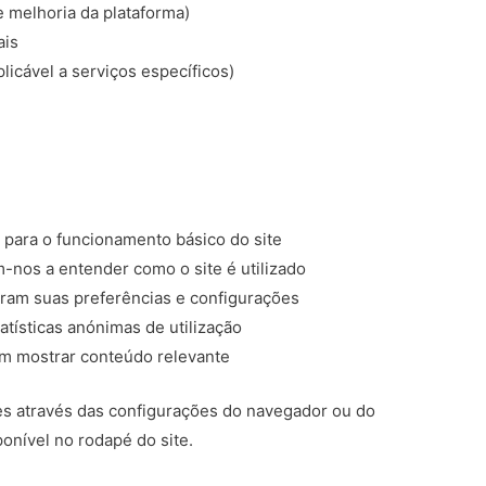
 e melhoria da plataforma)
ais
icável a serviços específicos)
 para o funcionamento básico do site
nos a entender como o site é utilizado
bram suas preferências e configurações
atísticas anónimas de utilização
em mostrar conteúdo relevante
es através das configurações do navegador ou do
onível no rodapé do site.