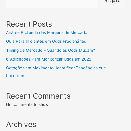
Pesquisar
Recent Posts
Análise Profunda das Margens de Mercado
Guia Para Iniciantes em Odds Fracionárias
Timing de Mercado – Quando as Odds Mudam?
6 Aplicações Para Monitorizar Odds em 2025
Cotações em Movimento: Identificar Tendências que
Importam
Recent Comments
No comments to show.
Archives