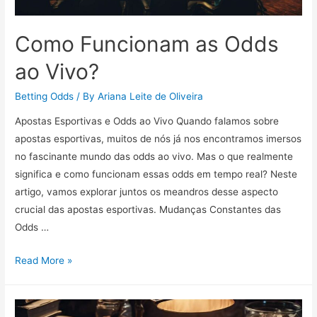
Como Funcionam as Odds
ao Vivo?
Betting Odds
/ By
Ariana Leite de Oliveira
Apostas Esportivas e Odds ao Vivo Quando falamos sobre
apostas esportivas, muitos de nós já nos encontramos imersos
no fascinante mundo das odds ao vivo. Mas o que realmente
significa e como funcionam essas odds em tempo real? Neste
artigo, vamos explorar juntos os meandros desse aspecto
crucial das apostas esportivas. Mudanças Constantes das
Odds …
Como
Read More »
Funcionam
as
Odds