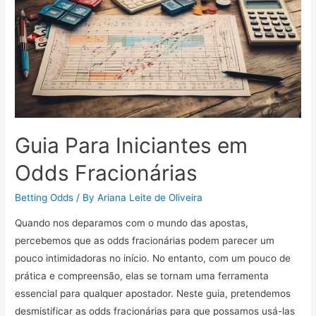
Mercado
Guia Para Iniciantes em
Odds Fracionárias
Betting Odds
/ By
Ariana Leite de Oliveira
Quando nos deparamos com o mundo das apostas,
percebemos que as odds fracionárias podem parecer um
pouco intimidadoras no início. No entanto, com um pouco de
prática e compreensão, elas se tornam uma ferramenta
essencial para qualquer apostador. Neste guia, pretendemos
desmistificar as odds fracionárias para que possamos usá-las