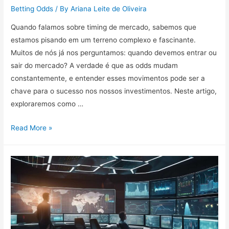
Betting Odds
/ By
Ariana Leite de Oliveira
Quando falamos sobre timing de mercado, sabemos que
estamos pisando em um terreno complexo e fascinante.
Muitos de nós já nos perguntamos: quando devemos entrar ou
sair do mercado? A verdade é que as odds mudam
constantemente, e entender esses movimentos pode ser a
chave para o sucesso nos nossos investimentos. Neste artigo,
exploraremos como …
Timing
Read More »
de
Mercado
–
Quando
as
Odds
Mudam?