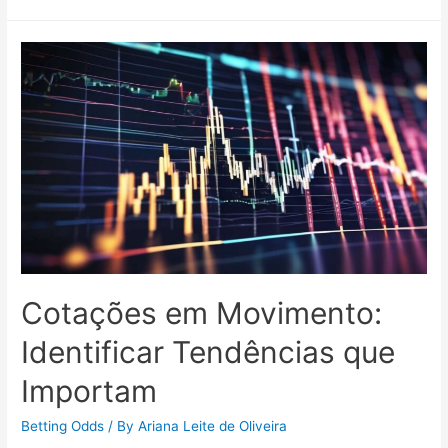
Aplicações
Para
Monitorizar
Odds
em
2025
Cotações em Movimento:
Identificar Tendências que
Importam
Betting Odds
/ By
Ariana Leite de Oliveira