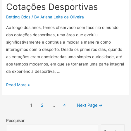
Cotações Desportivas
Betting Odds
/ By
Ariana Leite de Oliveira
Ao longo dos anos, temos observado com fascínio o mundo
das cotações desportivas, uma área que evoluiu
significativamente e continua a moldar a maneira como
interagimos com o desporto. Desde os primeiros dias, quando
as cotações eram consideradas uma simples curiosidade, até
aos tempos modernos, em que se tornaram uma parte integral
da experiência desportiva, …
História
Read More »
e
Evolução
Navegação
1
2
…
4
Next Page
→
das
de
Cotações
Pesquisar
Desportivas
artigos