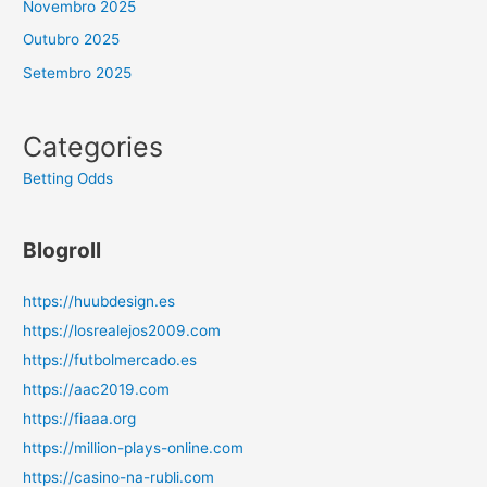
Novembro 2025
Outubro 2025
Setembro 2025
Categories
Betting Odds
Blogroll
https://huubdesign.es
https://losrealejos2009.com
https://futbolmercado.es
https://aac2019.com
https://fiaaa.org
https://million-plays-online.com
https://casino-na-rubli.com