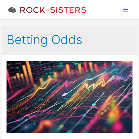
Main
Men
Betting Odds