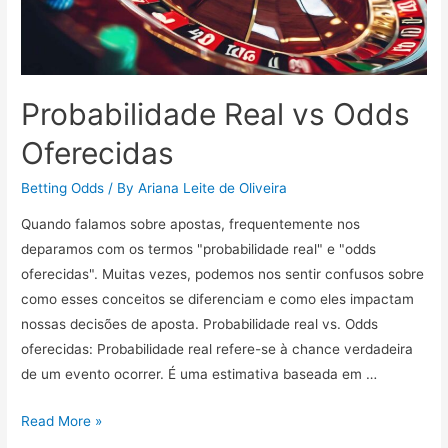
Probabilidade Real vs Odds
Oferecidas
Betting Odds
/ By
Ariana Leite de Oliveira
Quando falamos sobre apostas, frequentemente nos
deparamos com os termos "probabilidade real" e "odds
oferecidas". Muitas vezes, podemos nos sentir confusos sobre
como esses conceitos se diferenciam e como eles impactam
nossas decisões de aposta. Probabilidade real vs. Odds
oferecidas: Probabilidade real refere-se à chance verdadeira
de um evento ocorrer. É uma estimativa baseada em …
Probabilidade
Read More »
Real