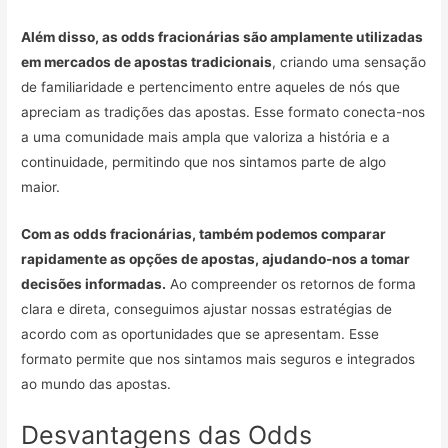
Além disso, as odds fracionárias são amplamente utilizadas
em mercados de apostas tradicionais
, criando uma sensação
de familiaridade e pertencimento entre aqueles de nós que
apreciam as tradições das apostas. Esse formato conecta-nos
a uma comunidade mais ampla que valoriza a história e a
continuidade, permitindo que nos sintamos parte de algo
maior.
Com as odds fracionárias, também podemos comparar
rapidamente as opções de apostas, ajudando-nos a tomar
decisões informadas.
Ao compreender os retornos de forma
clara e direta, conseguimos ajustar nossas estratégias de
acordo com as oportunidades que se apresentam. Esse
formato permite que nos sintamos mais seguros e integrados
ao mundo das apostas.
Desvantagens das Odds