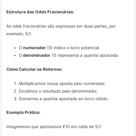
Estrutura das Odds Fracionárias:
As odds fracionárias são expressas em duas partes, por
exemplo, 5/1.
O
numerador
(5) indica o lucro potencial.
O
denominador
(1) representa a quantia apostada.
Como Calcular os Retornos:
Multiplicamos nossa aposta pelo numerador.
Dividimos o resultado pelo denominador.
Somamos a quantia apostada ao lucro obtido.
Exemplo Prático:
Imaginemos que apostamos €10 em odds de 5/1.