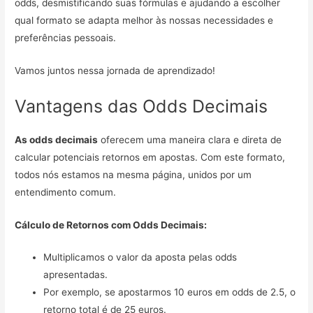
odds, desmistificando suas fórmulas e ajudando a escolher
qual formato se adapta melhor às nossas necessidades e
preferências pessoais.
Vamos juntos nessa jornada de aprendizado!
Vantagens das Odds Decimais
As odds decimais
oferecem uma maneira clara e direta de
calcular potenciais retornos em apostas. Com este formato,
todos nós estamos na mesma página, unidos por um
entendimento comum.
Cálculo de Retornos com Odds Decimais:
Multiplicamos o valor da aposta pelas odds
apresentadas.
Por exemplo, se apostarmos 10 euros em odds de 2.5, o
retorno total é de 25 euros.