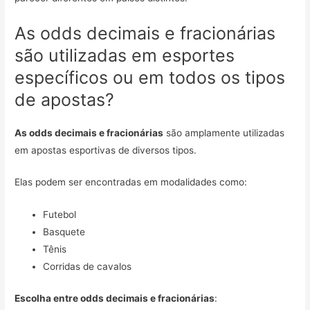
As odds decimais e fracionárias
são utilizadas em esportes
específicos ou em todos os tipos
de apostas?
As odds decimais e fracionárias
são amplamente utilizadas
em apostas esportivas de diversos tipos.
Elas podem ser encontradas em modalidades como:
Futebol
Basquete
Tênis
Corridas de cavalos
Escolha entre odds decimais e fracionárias
: