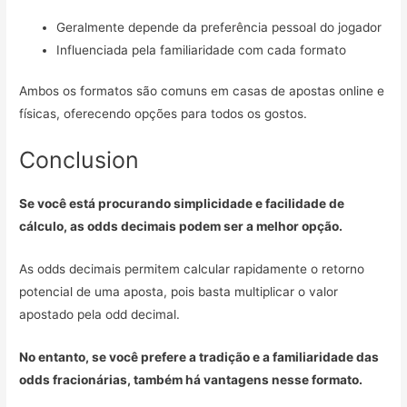
Geralmente depende da preferência pessoal do jogador
Influenciada pela familiaridade com cada formato
Ambos os formatos são comuns em casas de apostas online e
físicas, oferecendo opções para todos os gostos.
Conclusion
Se você está procurando simplicidade e facilidade de
cálculo, as odds decimais podem ser a melhor opção.
As odds decimais permitem calcular rapidamente o retorno
potencial de uma aposta, pois basta multiplicar o valor
apostado pela odd decimal.
No entanto, se você prefere a tradição e a familiaridade das
odds fracionárias, também há vantagens nesse formato.