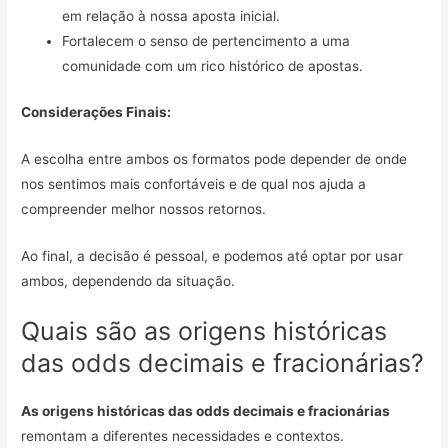
em relação à nossa aposta inicial.
Fortalecem o senso de pertencimento a uma
comunidade com um rico histórico de apostas.
Considerações Finais:
A escolha entre ambos os formatos pode depender de onde
nos sentimos mais confortáveis e de qual nos ajuda a
compreender melhor nossos retornos.
Ao final, a decisão é pessoal, e podemos até optar por usar
ambos, dependendo da situação.
Quais são as origens históricas
das odds decimais e fracionárias?
As origens históricas das odds decimais e fracionárias
remontam a diferentes necessidades e contextos.