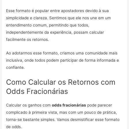
Esse formato é popular entre apostadores devido à sua
simplicidade e clareza. Sentimos que ele nos une em um
entendimento comum, permitindo que todos,
independentemente da experiência, possam calcular
facilmente os retornos.
Ao adotarmos esse formato, criamos uma comunidade mais
inclusiva, onde todos podem participar de forma informada e
confiante.
Como Calcular os Retornos com
Odds Fracionárias
Calcular os ganhos com
odds fracionárias
pode parecer
complicado à primeira vista, mas com um pouco de prática,
torna-se bastante simples. Vamos desmistificar esse formato
de odds.