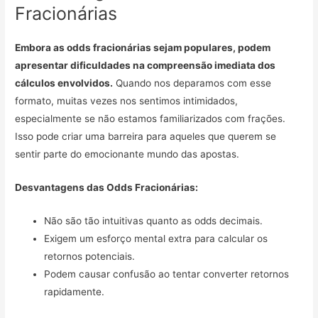
Fracionárias
Embora as odds fracionárias sejam populares, podem
apresentar dificuldades na compreensão imediata dos
cálculos envolvidos.
Quando nos deparamos com esse
formato, muitas vezes nos sentimos intimidados,
especialmente se não estamos familiarizados com frações.
Isso pode criar uma barreira para aqueles que querem se
sentir parte do emocionante mundo das apostas.
Desvantagens das Odds Fracionárias:
Não são tão intuitivas quanto as odds decimais.
Exigem um esforço mental extra para calcular os
retornos potenciais.
Podem causar confusão ao tentar converter retornos
rapidamente.