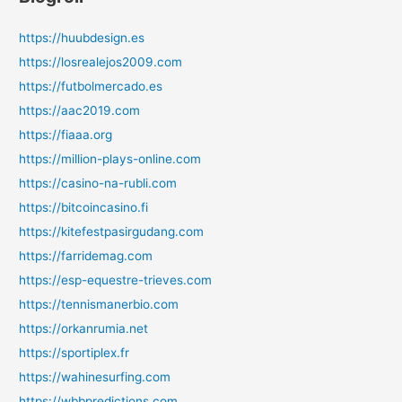
https://huubdesign.es
https://losrealejos2009.com
https://futbolmercado.es
https://aac2019.com
https://fiaaa.org
https://million-plays-online.com
https://casino-na-rubli.com
https://bitcoincasino.fi
https://kitefestpasirgudang.com
https://farridemag.com
https://esp-equestre-trieves.com
https://tennismanerbio.com
https://orkanrumia.net
https://sportiplex.fr
https://wahinesurfing.com
https://wbbpredictions.com